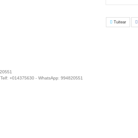
Tuitear
20551
 • Telf: +014375630 - WhatsApp: 994820551