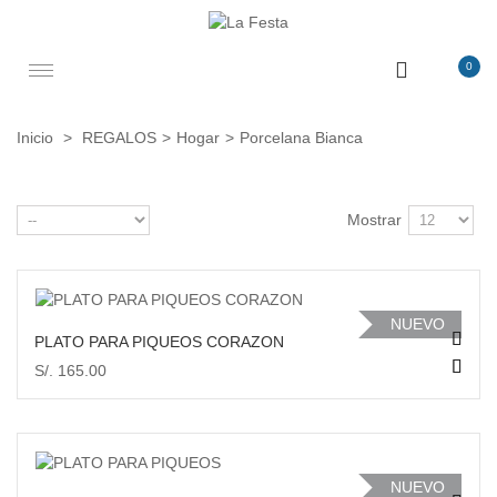
0
Toggle
navigation
Inicio
>
REGALOS
>
Hogar
>
Porcelana Bianca
Mostrar
VISTA RÁPIDA
NUEVO
PLATO PARA PIQUEOS CORAZON
S/. 165.00
AÑADIR AL CARRITO
VISTA RÁPIDA
NUEVO