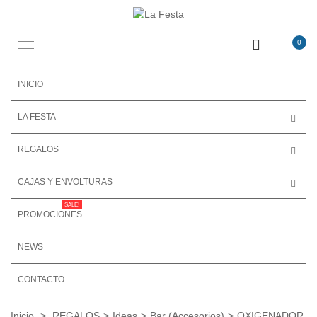
0
Toggle
navigation
INICIO
LA FESTA
REGALOS
CAJAS Y ENVOLTURAS
SALE!
PROMOCIONES
NEWS
CONTACTO
Inicio
>
REGALOS
>
Ideas
>
Bar (Accesorios)
>
OXIGENADOR